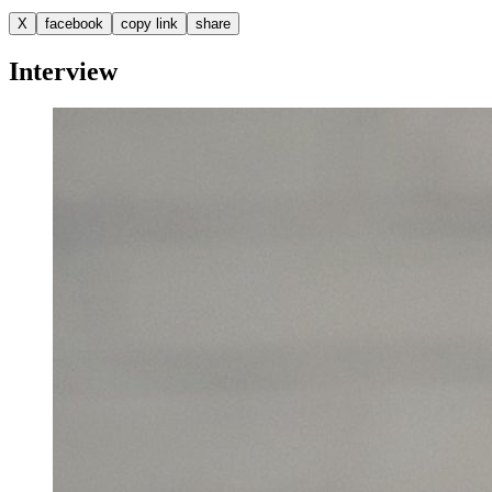
X
facebook
copy link
share
Interview