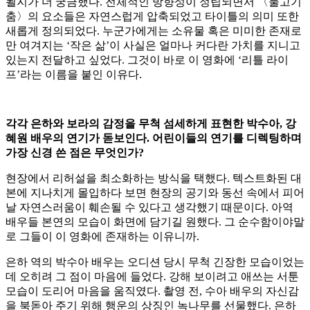
될지가 더 궁금했다. 전체적인 방향성이 정립되면서 〈물고기
춤〉의 요소들은 자연스럽게 압축되었고 타이틀의 의미 또한
새롭게 정의되었다. 누군가에게는 소유물 혹은 미미한 존재로
만 여겨지는 ‘작은 삶’이 사실은 얼마나 커다란 가치를 지니고
있는지 전달하고 싶었다. 그것이 바로 이 영화에 ‘리틀 라이
프’라는 이름을 붙인 이유다.
각각 은하와 보라의 감정을 무척 섬세하게 표현한 박수아, 강
혜원 배우의 연기가 돋보인다. 어린이들의 연기를 디렉팅하며
가장 신경 쓴 점은 무엇인가?
현장에서 리허설을 최소화하는 방식을 택했다. 텍스트화된 대
본에 지나치게 몰입하다 보면 현장의 공기와 동선 속에서 피어
날 자연스러움이 훼손될 수 있다고 생각했기 때문이다. 아역
배우들 본연의 모습이 화면에 담기길 원했다. 그 순수함이야말
로 그들이 이 영화에 존재하는 이유니까.
은하 역의 박수아 배우는 오디션 당시 무척 긴장한 모습이었는
데 오히려 그 점이 마음에 들었다. 강해 보이려고 애쓰는 서툰
모습이 도리어 마음을 움직였다. 촬영 전, 수아 배우의 자신감
을 북돋아 주기 위해 행운의 상징인 녹나무를 선물했다. 은하