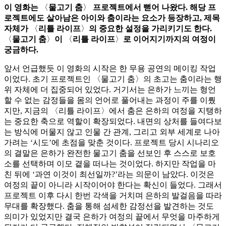
이 영화는
〈
물고기 춤
〉
프로젝트에서 뻗어 나왔다. 해당 프
로젝트에도 살아남은 아이와 춤이라는 요소가 등장하고, 제목
자체가
〈
리틀 라이프
〉
의 중요한 설정을 가리키기도 한다.
〈
물고기 춤
〉
이
〈
리틀 라이프
〉
로 이어지기까지의 여정이
궁금하다.
앞서 언급했듯 이 영화의 시작은 한 무용 공연의 메이킹 작업
이었다. 초기 프로젝트인 〈물고기 춤〉의 초고는 춤이라는 행
위 자체에 더 집중되어 있었다. 거기서는 은하가 느끼는 형언
할 수 없는 감정들을 몸의 언어로 풀어내는 과정이 주를 이뤘
지만, 지금의 〈리틀 라이프〉에서 춤은 은하의 여정을 지탱하
는 중요한 축으로 역할이 확장되었다. 내면의 상처를 들여다보
는 방식에 머물지 않고 인물 간 관계, 그리고 외부 세계로 나아
가려는 ‘시도’에 초점을 맞춘 것이다. 프로젝트 당시 시나리오
의 결말은 은하가 완전한 물고기 춤을 선보인 후 스스로 보호
소를 선택하며 이모 곁을 떠나는 것이었다. 하지만 작업을 마
친 뒤에 ‘과연 이것이 최선일까?’라는 의문이 남았다. 이것은
여정의 끝이 아니라 시작이어야 한다는 확신이 들었다. 그래서
프로젝트 이후 다시 한번 각색을 거치며 은하의 발걸음을 따라
무대를 확장했다. 춤을 통해 섬세한 감정선을 발견하는 것도
의미가 있었지만 결국 은하가 여정의 끝에서 무엇을 마주하게