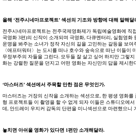
올해
‘
전주시네마프로젝트
’
섹션의 기조와 방향에 대해 말해달
전주시네마프로젝트는 전주국제영화제가 독립예술영화에 직접 투자
국영화 3편)의 신작이 소개되며 극영화, 다큐멘터리, 실험영화
운명을 봐주는 소녀가 정작 자신의 길을 고민하는 갈등을 보여주
〈애프터워터〉는 도시를 떠나 호수와 숲속으로 떠난 이들이 마
무정부주의 자들을 그린다. 모두들 잘 살고 싶어 하지만 그렇지 
화는 강렬한 질문을 던지고 어떤 영화는 자신만의 답을 제시한다
‘
마스터즈
’
섹션에서 주목할 만한 점은 무엇인가
.
마스터즈는 거장의 신작을 소개하는 섹션으로, 한 평생 영화를 
형 프로젝트들 이 촬영을 할 수 없게 되자 이들은 스튜디오에서 
데, 안드레이 우지커 감독의 단편을 미니섹션으로 마련했으니 
놓치면 아쉬울 영화가 있다면
1
편만 소개해달라
.