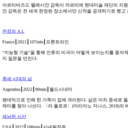
아르타바즈드 펠레시안 감독이 까르띠에 현대미술 재단의 지원으
안 감독은 전 세계 한정된 장소에서만 신작을 공개하기로 했고 
전장의 A.I.
France┃2021┃107min┃프론트라인
“지능형 기술”을 통해 인류의 비극이 어떻게 보이는지를 풍자적
지 질문을 던진다.
중세 시대의 삶
Argentina┃2022┃90min┃월드시네마
팬데믹으로 인해 한 가족이 집에 격리된다. 삶은 마치 중세로 
재미를 찾아 나선다. 〈라 플로르〉(마리아노 지나스, 2018)
세뇌된 시선
USA┃2022┃108min┃시네필전주