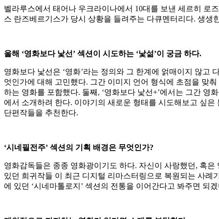
벨라루스에서 태어나 우크라이나에서 10대를 보낸 세르히 로
스 란즈베르기스가 당시 상황을 들려주는 다큐멘터리다. 생생한
올해
‘
영화보다 낯선
’
섹션이 시도하는
‘
낯섦
’
이 궁금 하다
.
영화보다 낯선은 ‘영화’라는 정의와 그 한계에 얽매이지 않고 다양
엇인가에 대해 고민했다. 그간 이미지 언어 형식에 초점을 맞춰
하는 영화를 포함했다. 둘째, ‘영화보다 낯선+’에서는 그간
에서 소개하려 한다. 이야기의 새로운 형태를 시도해보고 싶은
단편작들을 추천한다.
‘
시네필전주
’
섹션의 기획 배경은 무엇인가
?
영화감독들은 종종 영화광이기도 하다. 자신이 사랑했던, 혹은 
있던 희귀작들 이 최근 디지털 리마스터링으로 복원되는 사례가 
에 있던 ‘시네마톨로지’ 섹션의 전통을 이어간다고 봐주면 되겠