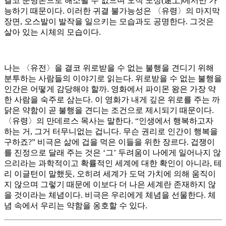
결코 운명론으로 해소될 수 없으며 오직 도상(途上)에서만 가
능하기 때문이다. 이러한 귀결 불가능성은 〈유령〉의 마지막
장면, 오스발이 발작을 일으키는 모습과도 공명한다. 그것은
살아 있는 시체의 모습이다.
나는 〈유전〉을 결코 위로받을 수 없는 불행을 견디기 위해
분투하는 사람들의 이야기로 읽는다. 위로받을 수 없는 불행을
인간은 어떻게 감당해야 할까. 영화에서 파이몬 왕은 가장 약
한 사람을 숙주로 삼는다. 이 영화가 내게 깊은 위로를 주는 까
닭은 약함이 곧 불행을 견디는 조건으로 제시되기 때문이다.
〈유령〉의 만데르스 목사는 말한다. “인생에서 행복하고자
하는 거, 그거 터무니없는 겁니다. 무슨 권리로 인간이 행복을
구하죠?” 비극은 삶에 겁을 먹은 이들을 위한 장르다. 겁쟁이
를 진정으로 달래 주는 것은 ‘그’ 두려움이 나에게 일어나지 않
으리라는 과학적이고 확률적인 세계에 대한 확인이 아니라, 테
리 이글턴이 말했듯, 오히려 세계가 도덕 가치에 의해 움직이
지 않으며 그렇기 때문에 이보다 더 나은 세계란 존재하지 않
을 것이라는 체념이다. 비극은 우리에게 체념을 선물한다. 체
념 속에서 우리는 약함을 옹호할 수 있다.