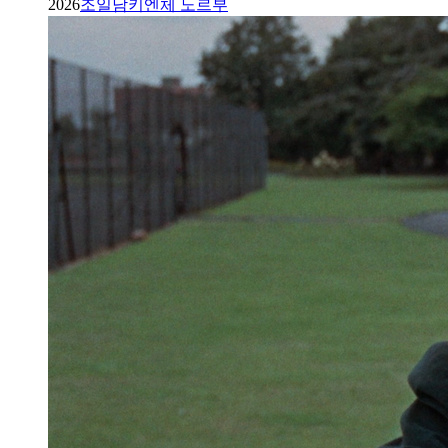
2026
조일남
키엔체 노르부