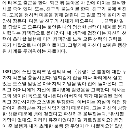
에 태우고 출근을 한다. 퇴근 뒤 돌아온 차 안에 아이는 질식한
채로 죽어 있다. 또는, 친구와 물놀이를 한다. 친구가 물에 빠진
다. 도움을 청하러 마을을 향해 달린다. 그 길로 집에 돌아가 편
안히 잠든다. 다음 날 친구의 시체가 떠오른다······. 끔찍한 일
을 당할지도 모른다는 불안은 나의 멍청한 선택이 세계를 붕괴
시켰다는 죄책감으로 옮아간다. 내 생각에 겁쟁이는 자신의 선
택이 초래할 불행에 미리 죄책감을 느껴 모든 선택의 권력을
자기 바깥으로 내어준 이들이고, 그렇기에 자신이 살찌운 팽창
된 세계를 두려워하는 자들이다.
1881년에 쓰인 헨리크 입센의 비극 〈유령〉은 불행에 대한 두
가지 각본을 충돌시킨다. 일찌감치 집을 떠나 파리에서 살고
있는 오스발 알빙은 아버지의 기일을 맞아 집에 돌아온다. 그
리고 어머니에게 자신이 불치병에 걸렸음을 고백한다. 의사는
그의 병이(매독으로 암시된다) 아버지의 죄가 대물림된 것이
라고 진단하지만 오스발은 부정한다. 아버지는 왕실의 의전 장
관이자 존경받는 자선 사업가였기 때문이다. 그는 자신의 방탕
한 생활 때문에 병에 걸렸다고 확신하곤 울부짖는다. “완치될
가망이 없대요. 차라리 유전이었다면 덜 괴로웠을까요? 운명
이 준 불행과 내가 초래한 불행 중 무엇이 더 나쁠까요?” 알빙