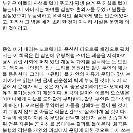
부인은 아들의 자책을 덜어 주고자 평생 숨겨 온 진실을 털어
놓는다. 네 아버지는 하녀를 겁탈해 혼외자를 두었고 불륜을
일삼았으며 무능력하고 폭력적인, 끔찍하게 병든 인간이었다
고. 따라서 그 병은 네가 초래한 것이 아니라 사실은 운명에 의
한 것이라고.
종일 비가 내리는 노르웨이의 음산한 피오르를 배경으로 펼쳐
지는 이 희곡은 한 집안에 유령처럼 스며든 폐습을 지적하며
당시 유럽 사회에 퍼져 있던 계몽적 가치를 설득하는 듯 보인
다. 독자는 〈인형의 집〉 노라를 응원하듯 알빙 부인의 해방
을 응원한다. 그러나 〈유령〉을 개인의 자유가 운명과 맞서는
이야기로 읽는다면 금세 단순성의 벽에 부딪힐 것이다. 이 작
품에서 문제가 되는 것은 자유의 중요성이라기보다 오히려 자
유의 불가능성이기 때문이다. 희곡의 말미에 이르러 오스발은
어머니에게 자살을 도와달라 부탁한다. 알빙 부인은 교착 상태
에 빠진다. 모르핀을 투약하면 아들을 살해하는 꼴이 될 것이
며 그렇지 않으면 아들은 식물인간으로 살아가게 될 것이다.
아들의 생명과 자유 중 무엇을 선택할 것인가. 낡은 인습과 싸
워 얻은 자유는 곧 자신을 옭아매는 결과로 돌아온다. 희곡은
불행의 각본을 개인의 과실에서 운명에 의한 것으로 다시 쓰는