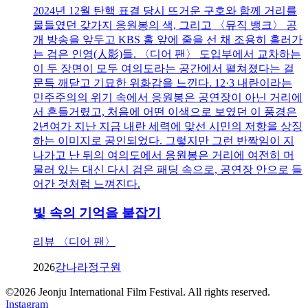
2024년 12월 탄핵 표결 당시 뜨거운 구호와 함께 거리를
물들였던 갖가지 응원봉의 색, 그리고 〈뮤직 뱅크〉 공
개 방송을 앞두고 KBS 홀 앞에 줄을 선 채 조용히 흘러가
는 검은 인영(人影)들. 〈디어 팬〉 도입부에서 교차하는
이 두 장면이 모두 여의도라는 공간에서 펼쳐졌다는 걸
문득 깨닫고 기묘한 위화감을 느낀다. 12·3 내란이라는
민주주의의 위기 속에서 응원봉은 공연장이 아닌 거리에
서 흔들거렸고, 처음에 어떤 이색으로 보였던 이 풍경은
2년여가 지난 지금 내란 세력에 맞선 시민의 저항을 상징
하는 이미지로 공인되었다. 그렇지만 그런 반짝임이 지
나가고 난 뒤의 여의도에서 응원봉은 거리에 여전히 머
물러 있는 대신 다시 검은 패딩 속으로, 공연장 안으로 들
어간 것처럼 느껴진다.
빛 속의 기억을 붙잡기
리뷰 〈디어 팬〉
2026
강나라
정구원
©
2026
Jeonju International Film Festival. All rights reserved.
Instagram